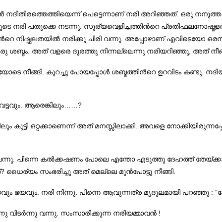
 താൻ നദീതീരത്തെത്തിയെന്ന് പെട്ടെന്നാണ് നരി അറിഞ്ഞത്. ഒരു നനുത്ത
ിലൂടെ നരി പതുക്കെ നടന്നു. സൂര്യവെളിച്ചത്തിന്‍റെ പ്രതിഫലനോഷ്
ന്‍റെ നിഷ്ഫലതയിൽ നരിക്കു ചിരി വന്നു. അപ്പോഴാണ് എവിടെയോ ഒരനക്
 ശബ്ദം. അത് വളരെ ദൂരത്തു നിന്നല്ലെന്നു നരിയറിഞ്ഞു, അത് നീങ്ങ
ദ്ധയോടെ നീങ്ങി. കുറച്ചു പോയപ്പോൾ ശബ്ദത്തിന്‍റെ ഉറവിടം കണ്ടു. ന
്റുവട്ടവും. ആരെങ്കിലും……?
ും കുട്ടി ഒറ്റക്കാണെന്ന് അത് മനസ്സിലാക്കി. അവളെ നോക്കിയിരുന്നപ
േക്ക് വന്നു. പിന്നെ കൽക്കഷണം പോലെ എന്തോ എടുത്തു ദേഹത്ത് തേ
്? ധൈര്യം സംഭരിച്ചു അത് മെല്ലെ മുൻപോട്ടു നീങ്ങി.
വും ഭയവും. നരി നിന്നു. പിന്നെ ആവുന്നത്ര മൃദുലമായി പറഞ്ഞു : “പേട
 വിടർന്നു വന്നു. സംസാരിക്കുന്ന നരിയമ്മാവൻ !