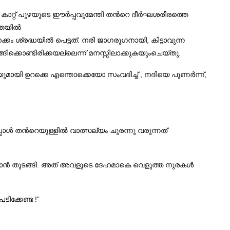
 കാറ്റ് പുഴയുടെ ഈർപ്പവുമേന്തി തന്‍റെ ദീര്‍ഘശരീരത്തെ
മളതയിൽ
കം ശ്രദ്ധയിൽ പെട്ടത്. നരി ജാഗരൂഗനായി, കിട്ടാവുന്ന
ിക്കൊണ്ടിരിക്കയല്ലെന്ന് മനസ്സിലാക്കുകയുംചെയ്തു.
ദിയുമായി ഉറക്കെ എന്തൊക്കെയോ സംവദിച്ച് , നദിയെ പുണർന്ന്,
്പോൾ തന്‍റെയുള്ളിൽ വാത്സല്യം ചുരന്നു വരുന്നത്
യ്ക്കാൻ തുടങ്ങി. അത് അവളുടെ ദേഹമാകെ വെളുത്ത നുരകൾ
ിക്കേണ്ട !”