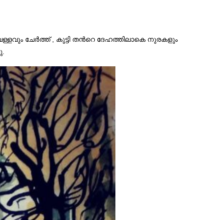
െള്ളവും ചേർത്ത് , കുട്ടി തന്‍റെ ദേഹത്തിലാകെ നുരകളും
ു.