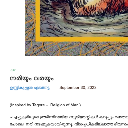
കഥ
നരിയും വരയും
ഉണ്ണികൃഷ്ണൻ എടത്തട്ട
September 30, 2022
(Inspired by Tagore – ‘Religion of Man’)
പച്ചപ്പുകളിലൂടെ ഊർന്നിറങ്ങിയ സൂര്യരശ്മികൾ കറുപ്പും മ
പോലെ. നരി നടക്കുകയായിരുന്നു. വിശപ്പധികമില്ലാത്ത ദിവസം. 