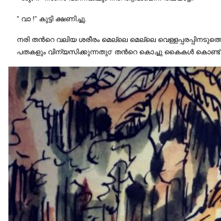
” വാ !” കുട്ടി ക്ഷണിച്ചു.
നരി തന്‍റെ വലിയ ശരീരം മെല്ലെ മെല്ലെ വെള്ളപ്പരപ്പിനടുത്തെത
പതകളും വിന്യസിക്കുന്നതു൦ തന്‍റെ കൊച്ചു കൈകൾ കൊണ്ട് പേ