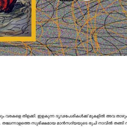
ഞ്ഞയും വരകളെ തിളക്കി. ഇളകുന്ന ദൃഢപേശികൾക്ക് മുകളിൽ അവ താ
തലേന്നാളത്തെ സുഭിക്ഷമായ മാൻസദ്യയുടെ രുചി നാവിൽ തങ്ങി നിൽക്കുന