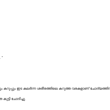
 “
റുപ്പും ഇട കലർന്ന ശരീരത്തിലെ കറുത്ത വരകളാണ് ചോദ്യത്തിന് പിന്ന
ുട്ടി ചോദിച്ചു.