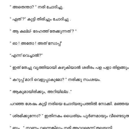
” അതെന്താ? ” നരി ചോദിച്ചു.
” ഏത് ?” കുട്ടി തിരിച്ചും ചോദിച്ചു .
” ആ കല്ല്- ദേഹത്ത് തേക്കുന്നത് ? “
” ഓ ! അതോ ! അത് സോപ്പ്”
“എന്ന് വെച്ചാൽ?”
” ഇത് തേച്ചു വൃത്തിയായി കഴുകിയാൽ ശരീരം പള പളാ തിളങ്ങും.
” കറുപ്പ് മാറി വെളുപ്പാകുമോ? ” നരിക്കു സംശയം.
” ആകുമായിരിക്കും, അറിയില്ല .”
പറഞ്ഞ ശേഷം കുട്ടി നരിയെ ചോദ്യരൂപത്തിൽ നോക്കി. മഞ്ഞയും ക
” ശ്രമിക്കുന്നോ? ” ഇതിനകം ധൈര്യം പൂർണമായും വീണ്ടെടുത്ത ക
” ങും ..” നാണം വന്നെങ്കിലും നരി ആവാമെന്ന് തലയാട്ടി.