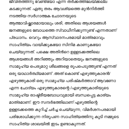
ജീവിതത്തിനു വേണ്ടിയോ എന്ന തർക്കത്തിലേയ്ക്കല്ല
കടക്കുന്നത്. ഏതു തരം ആവശ്യത്തെ മുൻനിർത്തി
നടത്തിയ സർഗാത്മക ചോദനയുടെ
ആത്മാവിഷ്ക്കാരമായാലും ശരി, അതിലെ ആശയങ്ങൾ
ജനങ്ങളുടെ ബോധത്തെ സ്വാധീനിക്കുന്നുണ്ട് എന്നതാണ്
പ്രധാനം. വെറും ആസ്വാദനപരമായി മാത്രമാവും
സാഹിത്യം വായിക്കുകയോ സിനിമ കാണുകയോ
ചെയ്യുന്നത്. പക്ഷെ അതിന്‍റെ ഉള്ളടക്കത്തിലെ
ആശയങ്ങൾ അറിഞ്ഞും അറിയാതെയും ജനങ്ങളുടെ
സാമൂഹ്യ പെരുമാറ്റ ശീലങ്ങളെ രൂപപെടുത്തുണ്ട് എന്നത്
ഒരു യാഥാർത്ഥ്യമാണ് .അത് കൊണ്ട് എഴുത്തുകാരൻ/
എഴുത്തുകാരി ഒരു സാമൂഹ്യ പരിഷ്‌കർത്താവ് ആവണോ
എന്ന ചോദ്യം എഴുത്തുകാരന്റെ /എഴുത്തുകാരിയുടെ
സാമൂഹ്യ രാഷ്ട്രീയബോധവുമായി ബന്ധപ്പെട്ട കാര്യം
മാത്രമാണ്. ഈ സന്ദര്‍ഭത്തിലാണ് എഴുത്തിന്റെ
ഉള്ളടക്കത്തെ കുറിച്ച് ചർച്ച ചെയ്യുന്ന, വിമര്‍ശനപരമായി
പരിശോധിക്കുന്ന നിരൂപണ സാഹിത്യത്തിനു കൂടി നമ്മുടെ
സാഹിത്യ ശാഖയിൽ ഇടം ഉണ്ടാകുന്നത്.