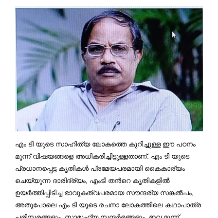
എം ടി യുടെ സാഹിത്യ ലോകത്തെ കുറിച്ചുള്ള ഈ പഠനം
മൂന്ന് വിഷയങ്ങളെ അധികരിച്ചിട്ടുള്ളതാണ്. എം ടി യുടെ
പ്രധാനപ്പെട്ട കൃതികള്‍ പ്രമേയപരമായി കെെകാര്യം
ചെയ്യുന്ന ദാരിദ്ര്യം, എംടി തന്‍റെ കൃതികളില്‍
ഉയര്‍ത്തിപ്പിടിച്ച ഭാവുകത്വപരമായ സൗന്ദര്യ സങ്കൽപം,
അതുപോലെ എം ടി യുടെ രചനാ ലോകത്തിലെ കഥാപാത്ര
പരിസരങ്ങളും, സാമൂഹ്യ സന്ദർഭങ്ങളും. ഇവ മൂന്ന്