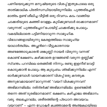
പണിയെടുക്കുന്ന മനുഷ്യരുടെ വിശപ്പ് ഇതുപോലെ ഒരു
താത്ക്കാലിക പ്രതിസന്ധിയായിരുന്നില്ല. പുത്തരിച്ചോർ
മാത്രം ഉണ്ട് ശീലിച്ച വീട്ടിൽ ഒരു ദിവസം കടം വാങ്ങിയ
ചാക്കരിയുടെ കഞ്ഞി വെള്ളം കുടിക്കുമ്പോൾ ഓക്കാനമാണ്‌
വരുന്നത്. പുത്തരിച്ചോറ് പോയിട്ട് ചാക്കരിക്കു പോലും
വകയില്ലാതെ പട്ടിണിയാവുന്ന സാമൂഹിക
വിഭാഗങ്ങളായിരുന്നു കേരളത്തിലെ സാമൂഹ്യ
യാഥാർത്ഥ്യം. അച്ഛന്‍റെ വീട്ടുകാരനായ
അണ്ടത്തോടുകാരൻ ശങ്കുണ്ണി നായർ വിരുന്നു വന്നത്
കൊണ്ട് ഭക്ഷണം കഴിക്കാതെ ഉറങ്ങേണ്ടി വരുന്ന ഉണ്ണിക്ക്
സ്വന്തം പറമ്പിലെ തെങ്ങിൽ നിന്നും രണ്ടു ഇളനീര് വെട്ടി
കൊടുക്കാന്‍ പോലും ആ കുടുംബം ശ്രമിക്കുന്നില്ല എന്ന്
ഓര്‍ക്കുമ്പോള്‍ വായനക്കാരന് വിശപ്പ് ഒരു കൗതുക
അനുഭവമായാണ് മാറുന്നത്. “വയറ് വിശക്കുന്നവന്‌
അഭിമാനമില്ല. ദരിദ്രര്‍ക്ക് അഭിമാനമില്ല. ഉണ്ടെങ്കില്‍
തന്നെ അത് ദുരഭിമാനമാണ്‌. ഭക്ഷണം കഴിച്ചാലേ അഭിമാനം
വരൂ. തലച്ചോറല്ല, ശരീരത്തിന്റെ പ്രധാന അവയവം
വയറാണ്‌” – എന്ന ഡോക്ടർ കുഞ്ഞാമന്റെ ആത്മകഥയിലെ