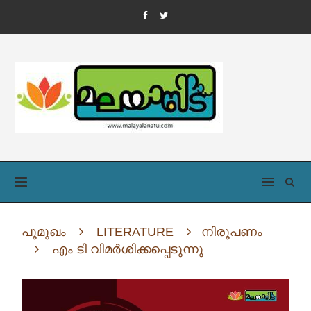
പൂമുഖം
LITERATURE
നിരൂപണം
എം ടി വിമർശിക്കപ്പെടുന്നു