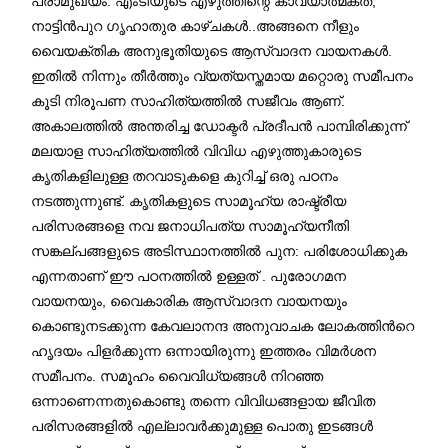
പ്രാമുഖ്യം. എംടിയുടെ എഴുത്തിന്റെ കാവ്യാത്മകത,
നാട്ടിൻപുറ ഗൃഹാതുര കാഴ്ചകൾ..അങ്ങനെ നീളും
വെെയക്തിക അനുഭൂതിയുടെ ആസ്വാദന വായനകള്‍.
ഇതിൽ നിന്നും തീര്‍ത്തും വ്യത്യസ്തമായ മറ്റൊരു സമീപനം
കൂടി നിരൂപണ സാഹിത്യത്തിൽ സജീവം ആണ്.
അകാലത്തിൽ അന്തരിച്ച ഡോക്ടർ പ്രദീപന്‍ പാമ്പിരിക്കുന്ന്‌
മലയാള സാഹിത്യത്തില്‍ വിവിധ എഴുത്തുകാരുടെ
കൃതികളിലുള്ള തറവാടുകളെ കുറിച്ച് ഒരു പഠനം
നടത്തുന്നുണ്ട്. കൃതികളുടെ സാമൂഹ്യ രാഷ്ട്രീയ
പരിസരങ്ങളെ നവ ജനാധിപത്യ സാമൂഹ്യനീതി
സങ്കല്പങ്ങളുടെ അടിസ്ഥാനത്തിൽ പുന: പരിശോധിക്കുക
എന്നതാണ് ഈ പഠനത്തില്‍ ഉള്ളത് . പുരോഗമന
വായനയും, വെെകാരിക ആസ്വാദന വായനയും
കൊണ്ടുനടക്കുന്ന കേവലാനന്ദ അനുവാചക ലോകത്തിന്‍റെ
ഹൃദയം പിളർക്കുന്ന ഒന്നായിരുന്നു ഇത്തരം വിമര്‍ശന
സമീപനം. സമൂഹം വൈവിധ്യങ്ങൾ നിറഞ്ഞ
ഒന്നാണെന്നതുകൊണ്ടു തന്നെ വിവിധങ്ങളായ ജീവിത
പരിസരങ്ങളില്‍ എല്ലാവര്‍ക്കുമുള്ള പൊതു ഇടങ്ങൾ