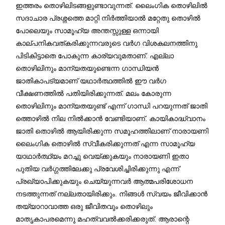
ഇത്തരം തൊഴിലിടങ്ങളുണ്ടാവുന്നത്. ലൈംഗിക തൊഴിലിൽ
സദാചാര പ്രശ്നത്തെ മാറ്റി നിർത്തിയാൽ മറ്റേതു തൊഴിൽ
പോലെയും സാമൂഹ്യ അന്തസ്സുള്ള ഒന്നായി
കാല്പനികവത്കരിക്കുന്നവരുടെ വർഗ വിശകലനത്തിനു
പിടികിട്ടാതെ പോകുന്ന കാര്യവുമതാണ്. എല്ലാ
തൊഴിലിനും മാന്യതയുണ്ടെന്ന ഗാന്ധിയൻ
ജാതികാപട്യമാണ് യഥാര്‍ത്ഥത്തില്‍ ഈ വർഗ
വീക്ഷണത്തിൽ പതിയിരിക്കുന്നത്. മലം കോരുന്ന
തൊഴിലിനും മാന്യതയുണ്ട് എന്ന് ഗാന്ധി പറയുന്നത് ജാതി
ത്തൊഴിൽ നില നിൽക്കാൻ വേണ്ടിയാണ്. കായികാദ്ധ്വാനം
ജാതി തൊഴിൽ ആയിരിക്കുന്ന സമൂഹത്തിലാണ് നാരായണി
ലൈംഗിക തൊഴിൽ സ്വീകരിക്കുന്നത് എന്ന സാമൂഹ്യ
യാഥാർത്ഥ്യം മറച്ചു വെയ്ക്കുകയും നാരായണി ഇതാ
പുതിയ വർഗ്ഗത്തിലേക്കു പ്രവേശിച്ചിരിക്കുന്നു എന്ന്
പ്രഖ്യാപിക്കുകയും ചെയ്യുന്നവർ ആത്മപരിശോധന
നടത്തുന്നത് നല്ലതായിരിക്കും. നിങ്ങൾ സ്വയം ജീവിക്കാൻ
തയ്യാറാവാത്ത ഒരു ജീവിതവും തൊഴിലും
മാതൃകാപരമെന്നു മഹത്വവല്‍ക്കരിക്കരുത്. ആരാന്റെ