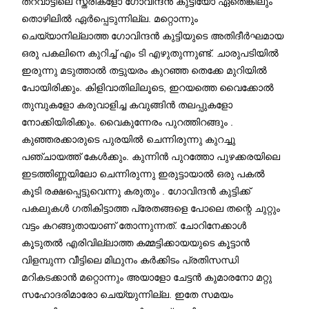
തറവാട്ടിലെ സ്ത്രീകളോ ഗോവിന്ദൻ കുട്ടിയോ ഏതെങ്കിലും
തൊഴിലിൽ ഏർപ്പെടുന്നില്ല. മറ്റൊന്നും
ചെയ്യാനില്ലാത്ത ഗോവിന്ദൻ കുട്ടിയുടെ അതിദീർഘമായ
ഒരു പകലിനെ കുറിച്ച് എം ടി എഴുതുന്നുണ്ട്. ചാരുപടിയിൽ
ഇരുന്നു മടുത്താൽ തട്ടുയരം കുറഞ്ഞ തെക്കേ മുറിയിൽ
പോയിരിക്കും. കിളിവാതിലിലൂടെ, ഇറയത്തെ വൈക്കോൽ
തുമ്പുകളോ കരുവാളിച്ച കവുങ്ങിൻ തലപ്പുകളോ
നോക്കിയിരിക്കും. വൈകുന്നേരം പുറത്തിറങ്ങും .
കുഞ്ഞരക്കാരുടെ പുരയിൽ ചെന്നിരുന്നു കുറച്ചു
പഞ്ചായത്ത് കേൾക്കും. കുന്നിൻ പുറത്തോ പുഴക്കരയിലെ
ഇടത്തിണ്ണയിലോ ചെന്നിരുന്നു ഇരുട്ടായാൽ ഒരു പകൽ
കൂടി രക്ഷപ്പെട്ടുവെന്നു കരുതും . ഗോവിന്ദൻ കുട്ടിക്ക്
പകലുകൾ ഗതികിട്ടാത്ത പ്രേതങ്ങളെ പോലെ തന്റെ ചുറ്റും
വട്ടം കറങ്ങുതായാണ് തോന്നുന്നത്. ചോറിനേക്കാൾ
കൂടുതൽ എരിവില്ലാത്ത കമ്മട്ടിക്കായയുടെ കൂട്ടാൻ
വിളമ്പുന്ന വീട്ടിലെ മിഥുനം കർക്കിടം പ്രതിസന്ധി
മറികടക്കാൻ മറ്റൊന്നും അയാളോ ചേട്ടൻ കുമാരനോ മറ്റു
സഹോദരിമാരോ ചെയ്യുന്നില്ല. ഇതേ സമയം