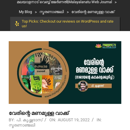
മലയാളനാട് വെബ്ബ് ജേർണൽ|Malayalanatu Web Journal
>
My Blog
>
സ്മരണാഞ്ജലി
>
വേരിന്റെ മണമുള്ള വാക്ക്
Top Picks: Checkout our reviews on WordPress and rate
us!
വേരിന്റെ മണമുള്ള വാക്ക്
BY:
പി. കൃഷ്ണദാസ്
ON:
AUGUST 19, 2022
IN:
സ്മരണാഞ്ജലി