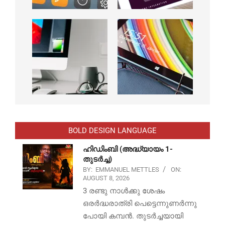
BOLD DESIGN LANGUAGE
ഹിഡിംബി (അദ്ധ്യായം 1-
തുടർച്ച)
BY:
EMMANUEL METTLES
ON:
AUGUST 8, 2026
3 രണ്ടു നാൾക്കു ശേഷം
ഒരർദ്ധരാത്രി പെട്ടെന്നുണർന്നു
പോയി കമ്പൻ. തുടർച്ചയായി