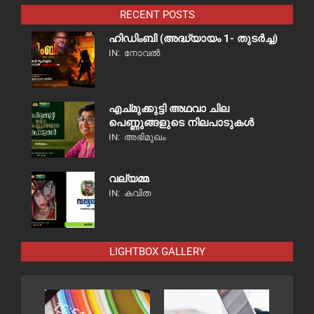
RECENT POSTS
ഹിഡിംബി (അദ്ധ്യായം 1- തുടർച്ച)
IN:
നോവൽ
എച്മുക്കുട്ടി അഥവാ ചില
പെണ്ണുങ്ങളുടെ നിലപാടുകൾ
IN:
അഭിമുഖം
വല്യമ്മ
IN:
കവിത
LIGHTBOX GALLERY