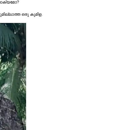
വാക്യമോ?
ില്ലാത്ത ഒരു കുമിള.