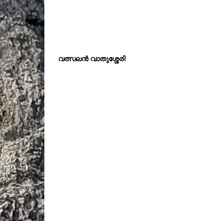
വത്സലൻ വാതുശ്ശേരി