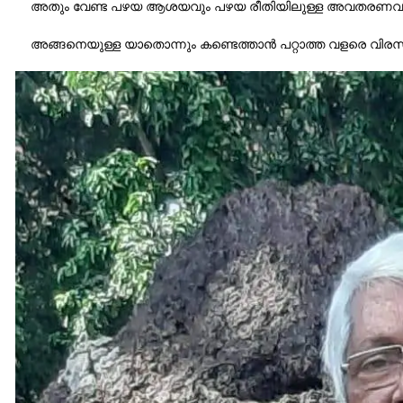
അതും വേണ്ട പഴയ ആശയവും പഴയ രീതിയിലുള്ള അവതരണവുമാണ
അങ്ങനെയുള്ള യാതൊന്നും കണ്ടെത്താൻ പറ്റാത്ത വളരെ വിരസമ