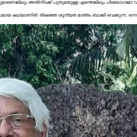
െങ്കിലും അതിനിടക്ക് പുതുമയുള്ള എന്തെങ്കിലും പ്രയോഗമോ 
ായ കഥയാണിത്. തികഞ്ഞ ശൂന്യത മാത്രം ബാക്കി വെക്കുന്ന, ഒന്നുമ