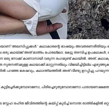
ാണ് ‘അലസിപ്പൂക്കൾ.’ കഥാകാരന്റെ ഭാഷയും അവതരണരീതിയും മെ
ല്ല ഒരു കഥയ്ക്ക് അത് മാത്രം പോരല്ലോ. കേട്ടു തഴമ്പിച്ച ഉപകഥക
 ഒരു നോക്ക് കാണാനായി വരുന്ന രംഗമുണ്ട് കഥയിൽ. അത്, കഥാകൃത്ത്
്വമുള്ള കഥയാക്കി മാറ്റുന്നതിലും വിജയിച്ചിട്ടില്ല എഴുത്തു
കത്തിൽ പറഞ്ഞ ശേഷവും, കഥാന്ത്യത്തിൽ അത് വീണ്ടു ഉറപ്പിച്ചു പറ
 കൂട്ടിച്ചേർക്കുമ്പോഴാണോ, പിരിച്ചെഴുതുമ്പോഴാണോ പാരായണക്ഷമത ഉ
ഹ രഹിത ജീവിതത്തിന്റെ കയ്പ്പ് കുടിച്ച് നൊന്ത രാത്രികളിൽ ഒറ്റ