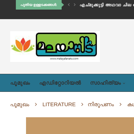
വല്യമ്മ
പുതിയ ഉള്ളടക്കങ്ങൾ:
പൂമുഖം
എഡിറ്റോറിയൽ
സാഹിത്യം
പൂമുഖം
LITERATURE
നിരൂപണം
കഥ