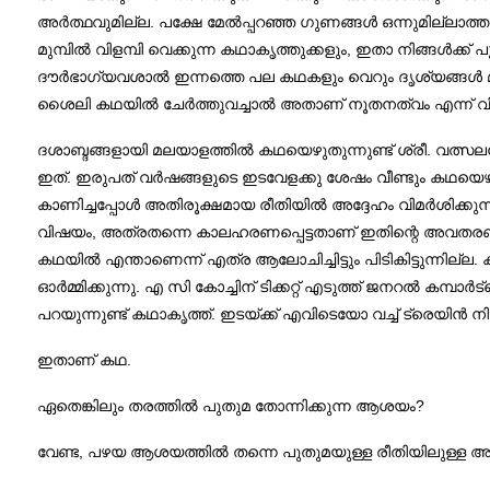
അർത്ഥവുമില്ല. പക്ഷേ മേൽപ്പറഞ്ഞ ഗുണങ്ങൾ ഒന്നുമില്ലാത
മുമ്പിൽ വിളമ്പി വെക്കുന്ന കഥാകൃത്തുക്കളും, ഇതാ നിങ്ങൾക്
ദൗർഭാഗ്യവശാൽ ഇന്നത്തെ പല കഥകളും വെറും ദൃശ്യങ്ങൾ 
ശൈലി കഥയിൽ ചേർത്തുവച്ചാൽ അതാണ് നൂതനത്വം എന്ന് വിചാര
ദശാബ്ദങ്ങളായി മലയാളത്തിൽ കഥയെഴുതുന്നുണ്ട് ശ്രീ. വത്സല
ഇത്. ഇരുപത് വർഷങ്ങളുടെ ഇടവേളക്കു ശേഷം വീണ്ടും കഥയെഴു
കാണിച്ചപ്പോൾ അതിരൂക്ഷമായ രീതിയിൽ അദ്ദേഹം വിമർശിക്കുന്
വിഷയം, അത്രതന്നെ കാലഹരണപ്പെട്ടതാണ് ഇതിന്റെ അവതരണവും
കഥയിൽ എന്താണെന്ന് എത്ര ആലോചിച്ചിട്ടും പിടികിട്ടുന്നില്ല
ഓർമ്മിക്കുന്നു. എ സി കോച്ചിന് ടിക്കറ്റ് എടുത്ത് ജനറൽ കമ്പാ
പറയുന്നുണ്ട് കഥാകൃത്ത്. ഇടയ്ക്ക് എവിടെയോ വച്ച് ട്രെയിൻ നിൽ
ഇതാണ് കഥ.
ഏതെങ്കിലും തരത്തിൽ പുതുമ തോന്നിക്കുന്ന ആശയം?
വേണ്ട, പഴയ ആശയത്തിൽ തന്നെ പുതുമയുള്ള രീതിയിലുള്ള