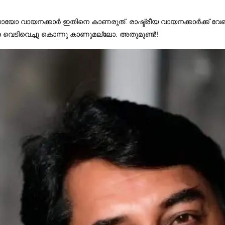
ായനക്കാർ ഇതിനെ കാണരുത്. രാഷ്ട്രീയ വായനക്കാർക്ക് വേണ്ടി ഒ
െടിവെച്ചു കൊന്നു കാണുമല്ലോ. അതുമുണ്ട്!!