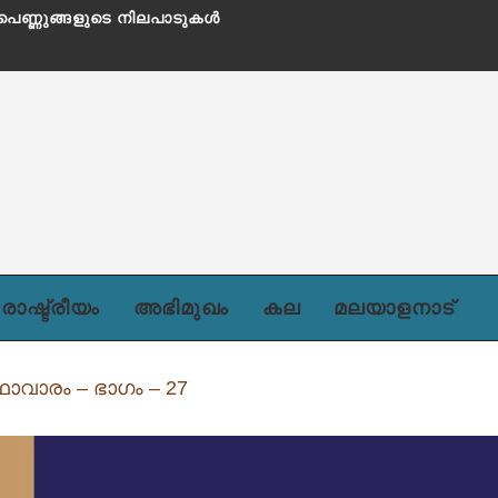
രാഷ്ട്രീയം
അഭിമുഖം
കല
മലയാളനാട്
ാവാരം – ഭാഗം – 27