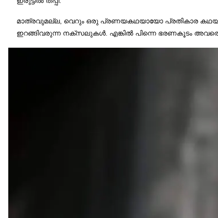
ഇരുട്ടിൽ തപ്പി.”
മാത്രവുമല്ല, വെറും ഒരു പ്രണയകഥയായോ പ്രതികാര കഥയായോ വ
ഇറങ്ങിവരുന്ന നക്സലുകൾ. എങ്കിൽ പിന്നെ ഭരണകൂടം അവരെ വ