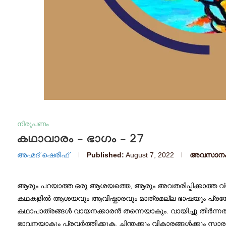
നിരൂപണം
കഥാവാരം – ഭാഗം – 27
അഹ്മദ് ഷെരീഫ്
Published:
August 7, 2022
അവസാനം അ
ആരും പറയാത്ത ഒരു ആശയത്തെ, ആരും അവതരിപ്പിക്കാത്ത വ
കഥകളിൽ ആശയവും ആവിഷ്കാരവും മാത്രമല്ല ഭാഷയും പ്രയോഗ
കഥാപാത്രങ്ങൾ വായനക്കാരൻ തന്നെയാകും. വായിച്ചു തീർന്നത
ഭാവനയാകും പ്രവർത്തിക്കുക. ചിന്തക്കും വികാരങ്ങൾക്കും സ