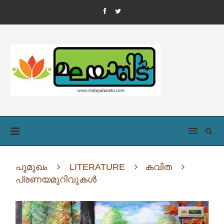
പൂമുഖം
LITERATURE
കവിത
പ്രണയമുറിവുകൾ