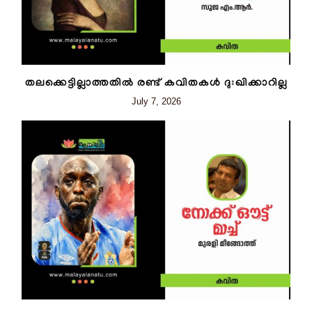
തലക്കെട്ടില്ലാത്തതിൽ രണ്ട് കവിതകൾ ദുഃഖിക്കാറില്ല
July 7, 2026