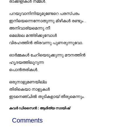
രാക്കിളികൾ നമ്മൾ.
പറയുവാനിനിയുമുണ്ടേറെ പരസ്പരം
ഇനിയെന്നെന്നോതുന്നു മിഴികൾ രണ്ടും .
അനിവാര്യമെന്നു നീ
മെല്ലെ മന്ത്രിക്കുമ്പോൾ
വിരഹത്തിൻ തിരവന്നു പുണരുന്നുവോ.
ഓർമ്മകൾ ചേറിയെടുക്കുന്നു മൗനത്തിൻ
ഹൃദയത്തിലൂറുന്ന
പൊൻതരികൾ.
ഒരുനാളുമണയില്ല
തിരികെയാ നാളുകൾ
ഇടനെഞ്ചിൽ തുടികളായ് തീരുമെന്നും.
കവർ ഡിസൈൻ : ആദിത്യ സായിഷ്
Comments