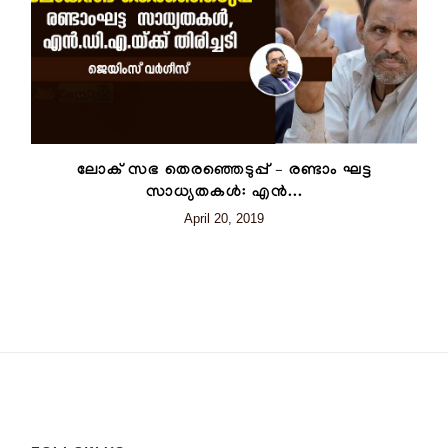
ലോക് സഭ തെരഞ്ഞെടുപ്പ് – രണ്ടാം ഘട്ട
സാധ്യതകൾ: എൻ...
April 20, 2019