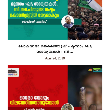
ലോകസഭാ തെരഞ്ഞെടുപ്പ് – മൂന്നാം ഘട്ട
സാധ്യതകൾ : ബി...
April 24, 2019