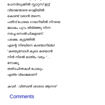
ഫേസ്ബുക്കിൽ സ്റ്റാറ്റസ് ഇട്ട്
വ്യാജന്മാരെ വെളിയിൽ
കൊണ്ട് വരാൻ തന്നെ.
പതിവ് പോലെ ഗാലറിയിൽ നിറയെ
ലോകം പുറം തിരിഞ്ഞു നിന്ന
നരച്ച സെൽഫികളാണ്.
പക്ഷെ, കൂട്ടത്തിൽ
എന്റെ നിഴലിനെ കാണ്മാനില്ല!
“കരയുമ്പോൾ കൂടെ കരയാൻ
നിൻ നിഴൽ മാത്രം വരും “…
നോക്കൂ,
തത്വചിന്തകൾ പോലും
എത്ര വ്യാജമാണ്!
കവർ : വിത്സൺ ശാരദാ ആനന്ദ്
Comments