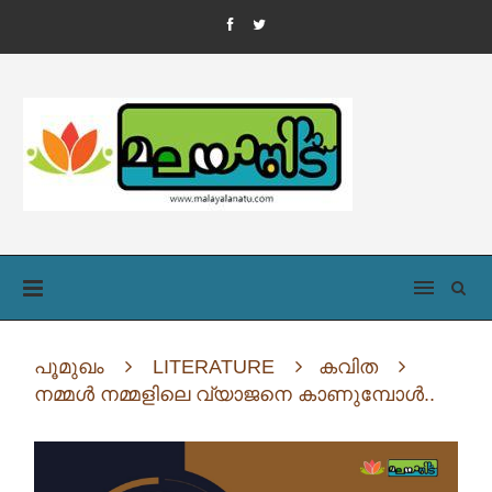
പൂമുഖം
LITERATURE
കവിത
നമ്മൾ നമ്മളിലെ വ്യാജനെ കാണുമ്പോൾ..