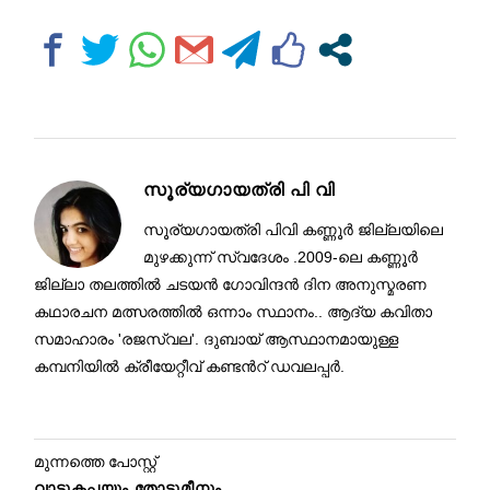
സൂര്യഗായത്രി പി വി
സൂര്യഗായത്രി പിവി കണ്ണൂർ ജില്ലയിലെ
മുഴക്കുന്ന് സ്വദേശം .2009-ലെ കണ്ണൂർ
ജില്ലാ തലത്തിൽ ചടയൻ ഗോവിന്ദൻ ദിന അനുസ്മരണ
കഥാരചന മത്സരത്തിൽ ഒന്നാം സ്ഥാനം.. ആദ്യ കവിതാ
സമാഹാരം 'രജസ്വല'. ദുബായ് ആസ്ഥാനമായുള്ള
കമ്പനിയിൽ ക്രീയേറ്റീവ് കണ്ടൻറ് ഡവലപ്പർ.
മുന്നത്തെ പോസ്റ്റ്
വാട്ടുകപ്പയും തോട്ടുമീനും