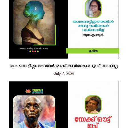
തലക്കെട്ടില്ലാത്തതിൽ രണ്ട് കവിതകൾ ദുഃഖിക്കാറില്ല
July 7, 2026