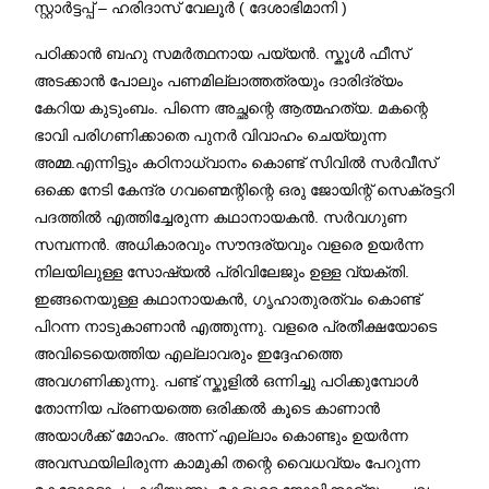
സ്റ്റാർട്ടപ്പ് – ഹരിദാസ് വേലൂർ ( ദേശാഭിമാനി )
പഠിക്കാൻ ബഹു സമർത്ഥനായ പയ്യൻ. സ്കൂൾ ഫീസ്
അടക്കാൻ പോലും പണമില്ലാത്തത്രയും ദാരിദ്ര്യം
കേറിയ കുടുംബം. പിന്നെ അച്ഛന്റെ ആത്മഹത്യ. മകന്റെ
ഭാവി പരിഗണിക്കാതെ പുനർ വിവാഹം ചെയ്യുന്ന
അമ്മ.എന്നിട്ടും കഠിനാധ്വാനം കൊണ്ട് സിവിൽ സർവീസ്
ഒക്കെ നേടി കേന്ദ്ര ഗവണ്മെന്റിന്റെ ഒരു ജോയിന്റ് സെക്രട്ടറി
പദത്തിൽ എത്തിച്ചേരുന്ന കഥാനായകൻ. സർവഗുണ
സമ്പന്നൻ. അധികാരവും സൗന്ദര്യവും വളരെ ഉയർന്ന
നിലയിലുള്ള സോഷ്യൽ പ്രിവിലേജും ഉള്ള വ്യക്തി.
ഇങ്ങനെയുള്ള കഥാനായകൻ, ഗൃഹാതുരത്വം കൊണ്ട്
പിറന്ന നാടുകാണാൻ എത്തുന്നു. വളരെ പ്രതീക്ഷയോടെ
അവിടെയെത്തിയ എല്ലാവരും ഇദ്ദേഹത്തെ
അവഗണിക്കുന്നു. പണ്ട് സ്കൂളിൽ ഒന്നിച്ചു പഠിക്കുമ്പോൾ
തോന്നിയ പ്രണയത്തെ ഒരിക്കൽ കൂടെ കാണാൻ
അയാൾക്ക് മോഹം. അന്ന് എല്ലാം കൊണ്ടും ഉയർന്ന
അവസ്ഥയിലിരുന്ന കാമുകി തന്റെ വൈധവ്യം പേറുന്ന