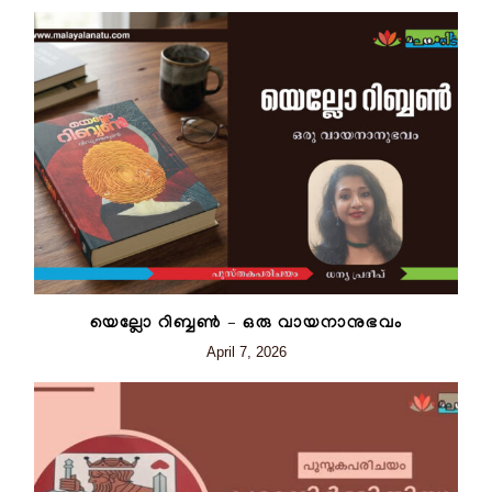
യെല്ലോ റിബ്ബൺ – ഒരു വായനാനുഭവം
April 7, 2026