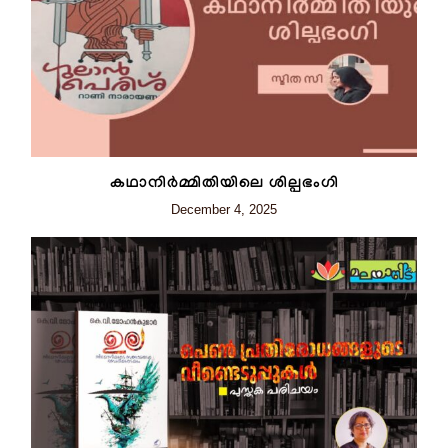
കഥാനിർമ്മിതിയിലെ ശില്പഭംഗി
December 4, 2025