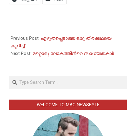
2022-
01-
Previous Post:
എഴുതപ്പെടാത്ത ഒരു തിരക്കഥയെ
12
കുറിച്ച്
Next Post:
മറ്റൊരു ലോകത്തിന്‍റെ സാധ്യതകൾ
Search
WELCOME TO MAG NEWSBYTE