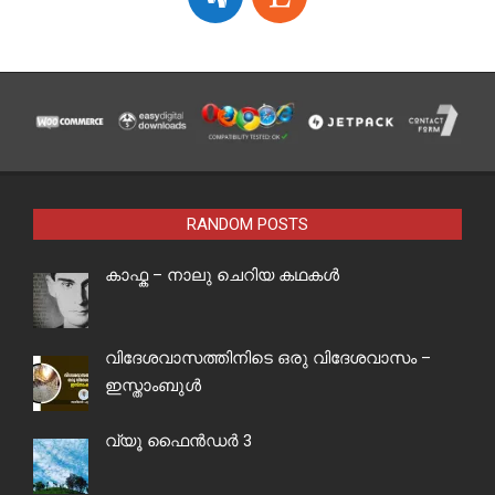
RANDOM POSTS
കാഫ്ക – നാലു ചെറിയ കഥകൾ
വിദേശവാസത്തിനിടെ ഒരു വിദേശവാസം –
ഇസ്താംബുള്‍
വ്യൂ ഫൈൻഡർ 3