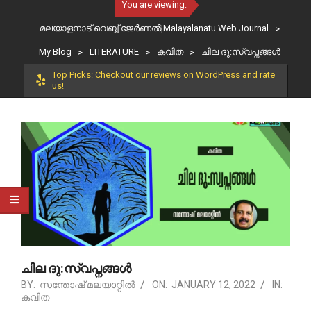
You are viewing:
മലയാളനാട് വെബ്ബ് ജേർണൽ|Malayalanatu Web Journal
>
My Blog
>
LITERATURE
>
കവിത
>
ചില ദു:സ്വപ്നങ്ങൾ
Top Picks: Checkout our reviews on WordPress and rate
us!
ചില ദു:സ്വപ്നങ്ങൾ
BY:
സന്തോഷ് മലയാറ്റിൽ
ON:
JANUARY 12, 2022
IN:
കവിത