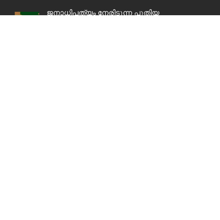
ജനാധിപത്യം നേരിടുന്ന പുതിയ
വെല്ലുവിളികൾ
LIGHTBOX GALLERY