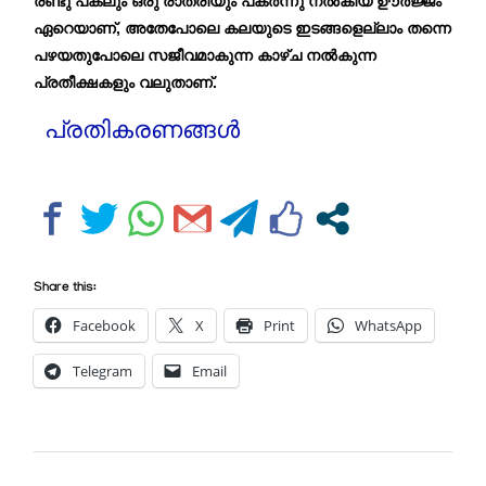
രണ്ടു പകലും ഒരു രാത്രിയും പകർന്നു നൽകിയ ഊർജ്ജം
ഏറെയാണ്, അതേപോലെ കലയുടെ ഇടങ്ങളെല്ലാം തന്നെ
പഴയതുപോലെ സജീവമാകുന്ന കാഴ്ച നൽകുന്ന
പ്രതീക്ഷകളും വലുതാണ്.
പ്രതികരണങ്ങൾ
Share this:
Facebook
X
Print
WhatsApp
Telegram
Email