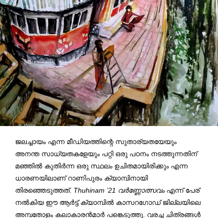
ജലച്ചായം എന്ന മീഡിയത്തിന്റെ സുതാര്യതയേയും
അനന്ത സാധ്യതകളേയും പറ്റി ഒരു പഠനം നടത്തുന്നതിന്
മഞ്ഞിൽ കുതിർന്ന ഒരു സ്ഥലം ഉചിതമായിരിക്കും എന്ന
ധാരണയിലാണ് റാണിപുരം ക്യാമ്പിനായി
തിരഞ്ഞെടുത്തത്.
Thuhinam ’21 വർണ്ണോത്സവം
എന്ന് പേര്
നൽകിയ ഈ ആർട്ട്‌ ക്യാമ്പിൽ കാസറഗോഡ് ജില്ലയിലെ
അമ്പതോളം കലാകാരൻമാർ പങ്കെടുത്തു. വരച്ച ചിത്രങ്ങൾ