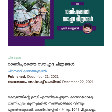
ചിത്രകല
റാണിപുരത്തെ സൗഹൃദ ചിത്രങ്ങൾ
പ്രസാദ് കാനത്തുങ്കാൽ
Published:
December 21, 2021
അവസാനം അപ്ഡേറ്റ് ചെയ്തത്.
December 22, 2021
കേരളത്തിന്റെ ഊട്ടി എന്നറിയപ്പെടുന്ന കാസറഗോട്ടെ
റാണിപുരം കുന്നുകളിൽ സഞ്ചാരികൾ വീണ്ടും
എത്തിത്തുടങ്ങി. കടൽനിരപ്പിൽ നിന്നും 1048 മീറ്ററോളം