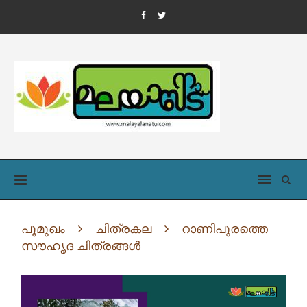
പൂമുഖം
ചിത്രകല
റാണിപുരത്തെ
സൗഹൃദ ചിത്രങ്ങൾ