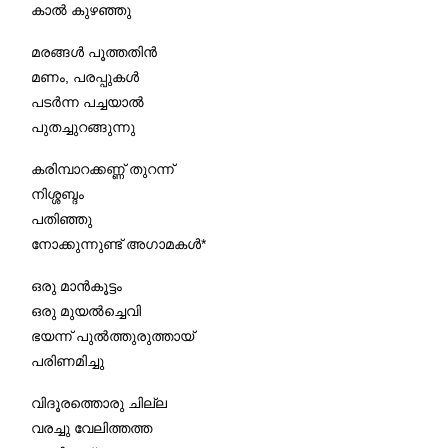
കാൽ കുഴഞ്ഞു
മരങ്ങൾ പൂത്തതിൻ
മണം, പരപ്പുകൾ
പടർന്ന പച്ചയാൽ
പുതച്ചുറങ്ങുന്നു
കരിമ്പാറക്കണ്ണ് തുറന്ന്
നിശ്ശബ്ദം
പതിഞ്ഞു
നോക്കുന്നുണ്ട് അഗാമകൾ*
ഒരു മാന്‍കൂട്ടം
ഒരു മുയൽച്ചെവി
ഭയന്ന് പുൽത്തുരുത്തായ്
പരിണമിച്ചു
വിദൂരത്തൊരു ചില്ല
വരച്ചു വേലിത്തത്ത