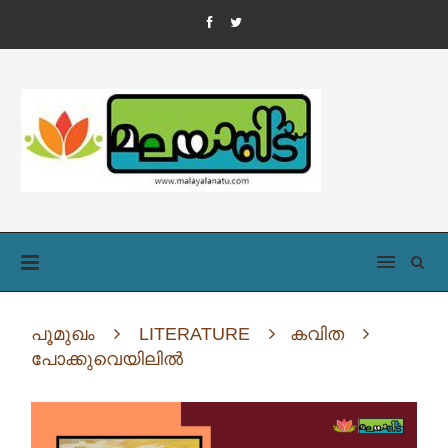
പൂമുഖം
LITERATURE
കവിത
പോക്കുവെയിലിൽ