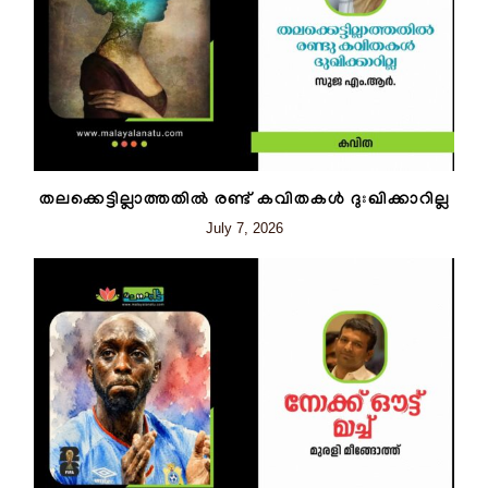
തലക്കെട്ടില്ലാത്തതിൽ രണ്ട് കവിതകൾ ദുഃഖിക്കാറില്ല
July 7, 2026