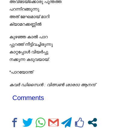
അവിടേയ്‌ക്കൊരു പൂന്തത്ത
പറന്നിറങ്ങുന്നു
അത് മേഘമായ് മാറി
ക്യാമറക്കണ്ണിൽ
കുഴഞ്ഞ കാൽ പാറ
പ്പുറത്ത് നീട്ടിവച്ചിരുന്നു
കാറ്റപ്പോൾ വിയർപ്പു
നക്കുന്ന കടുവയായ്‌.
*പാറയോന്ത്
കവർ ഡിസൈൻ : വിത്സൺ ശാരദാ ആനന്ദ്
Comments