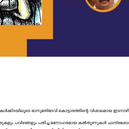
ൾക്കിടയിലൂടെ ഭാനുമതിദേവി കൊട്ടാരത്തിന്റെ വിശാലമായ ഇടനാഴികൾ പി
ുത്തുകളും പവിഴങ്ങളും പതിച്ച മനോഹരമായ കൽതൂണുകൾ ചാന്ദ്രശോഭയ