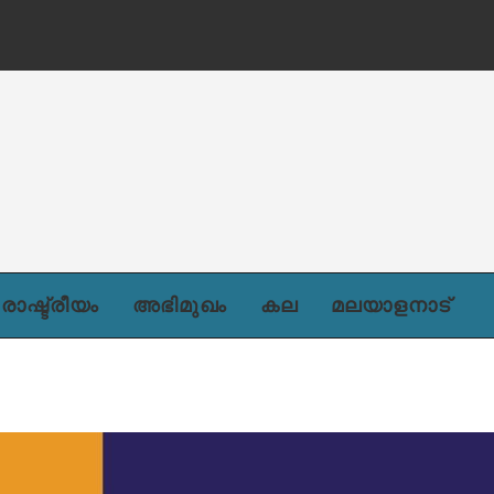
രാഷ്ട്രീയം
അഭിമുഖം
കല
മലയാളനാട്