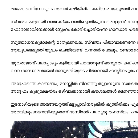
രാജമാതാവിനോടും പറയാൻ കഴിയില്ല. കലിംഗരാജകുമാരി ഹസ്തി
സ്വന്തം മകളായി വാത്സല്യം വാരിച്ചൊരിയുന്ന ഒരാളുണ്ട്. ഭ
മഹാരാജാവിനേക്കാൾ സ്നേഹം കോരിച്ചൊരിയുന്ന ഗാന്ധാര പ്ര
സുയോധനകുമാരന്റെ മാതുലനല്ല, സ്വന്തം പിതാവാണെന്നേ തോന്
ആയുധമെടുത്ത് യുദ്ധം ചെയ്യേണ്ടി വന്നാൽ പോലും, രണ്ടാമത
യുവരാജാവ് പലപ്പോഴും കളിയായി പറയാറുണ്ട് ഭാനുമതി കലിംഗരാ
വന്ന ഗാന്ധാര രാജൻ ഭാനുമതിയുടെ പിതാവായി ഹസ്തിനപുരം 
അദ്ദേഹത്തെ കാണണം, മനസ്സിൽ നിറഞ്ഞു തുളുമ്പുന്ന സങ്ക
അദ്ദേഹം കുരുക്ഷേത്രം ഒഴിവാക്കാനായി കൗശലങ്ങൾ മെനഞ്ഞ
ഇടനാഴിയുടെ അങ്ങേയറ്റത്ത് മട്ടുപ്പാവിനരുകിൽ കുന്തിരിക്കം പ
അറയ്ക്കും ഇടനാഴിക്കുമെന്ന് ദാസിമാർ പലവുരു രഹസ്യം പറഞ്ഞു ക