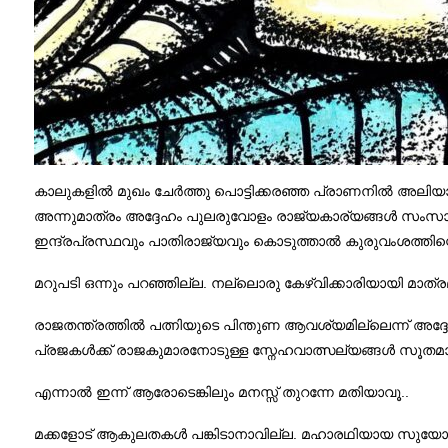
കാലുകളിൽ മുഖം ചേർത്തു പൊട്ടിക്കരഞ്ഞ പ്രാണനിൽ അലിയാത
അന്നുമാത്രം അദ്ദേഹം പുലരുവോളം രാജ്യകാര്യങ്ങൾ സംസാരി
ഇന്ദ്രപ്രസ്ഥവും പാതിരാജ്യവും കൊടുത്താൽ കുരുവംശത്തിന്റ
മറുപടി ഒന്നും പറഞ്ഞില്ല. നല്ലൊരു കേഴ്‌വിക്കാരിയായി മാത്രമ
രാജതന്ത്രത്തിൽ പത്നിയുടെ പിന്തുണ ആവശ്യമില്ലെന്ന് അദ്ദ
പ്രജകൾക്ക് രാജകുമാരനോടുള്ള സ്നേഹവാത്സല്യങ്ങൾ സൂതമാഗതന
എന്നാൽ ഇന്ന് ആരോടെങ്കിലും മനസ്സ് തുറന്നേ മതിയാവൂ..
മക്കളോട് ആകുലതകൾ പങ്കിടാനാവില്ല. മഹാരഥിയായ സുയോധന