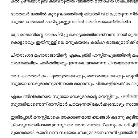
കൽപ്പണിക്കാരുടെ കരവിരുതിൽ വിരിഞ്ഞ മനോഹര ശില്പങ്ങള
ഭാരതവർഷത്തിൽ കുരുവംശത്തിന്റെ ഖ്യാതി വിളിച്ചോതുന്ന നി
സൂതമാഗതന്മാർ പാടിപ്പുകഴ്ത്തുന്നതിൽ അതിശയോക്തിയില്ല.
യുവരാജാവിന്റെ കൈപിടിച്ചു കൊട്ടാരത്തിലേക്ക് വന്ന നാൾ മുത
കൊട്ടാരവും ഇതിനുള്ളിലെ മനുഷ്യരും കലിംഗ രാജകുമാരിക്ക് അത
ചിത്രാംഗദ മഹാരാജാവിന്റെ ഏകപുത്രി ഹസ്തിനപുരത്തിന്റെ മ
വരണമാല്യം ചാർത്തിയതും ഇന്നലെയാണെന്ന ചിന്തയാണെന്നു
അധികാരത്തർക്കം ചൂതാട്ടത്തിലേക്കും, മത്സരങ്ങളിലേക്കും ഒടു
സുയോധനകുമാരനുമല്ലാതെ മറ്റൊന്നും ചിന്തകളിലേക്ക് പോലും
ഏകപത്നീവ്രതനായ സുയോധനകുമാരന്റെ മനസ്സിലും, ശരീരത്തിലു
സുന്ദരിയാണെന്ന് ദാസിമാർ പറയുന്നത് കേൾക്കുമ്പോഴും സന്തോ
ഇതിപ്പോൾ മനസ്സിലാകെ അകാരണമായ ഭയങ്ങൾ കടന്നു കൂടിയിരിക
കിടക്കുന്നതല്ലാതെ ഇന്നുവരെ അദ്ദേഹത്തോട് ഒന്നും ചോദിച്
മുഖവുമായി കയറി വന്ന സുയോധനകുമാരനെ ഗൗനിച്ചതേയില്ല. ശ