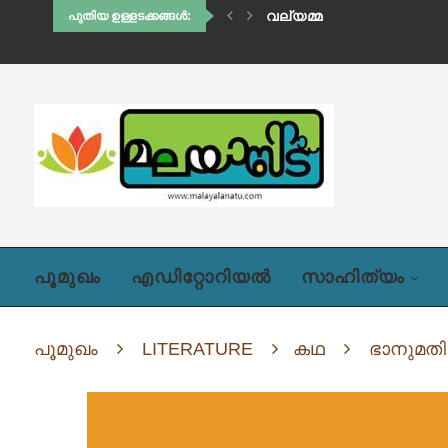
THE LONE WOLF
പുതിയ ഉള്ളടക്കങ്ങൾ:
പൂമുഖം
എഡിറ്റോറിയൽ
സാഹിത്യം
പൂമുഖം
LITERATURE
കഥ
ഭാനുമതി