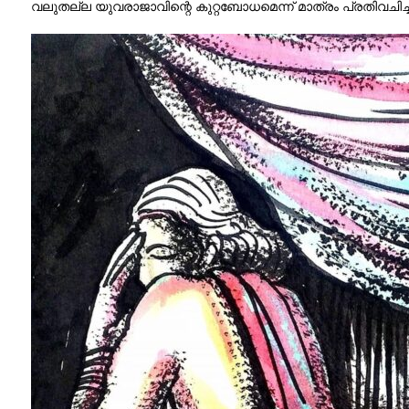
വലുതല്ല യുവരാജാവിന്റെ കുറ്റബോധമെന്ന് മാത്രം പ്രതിവചിച്ച