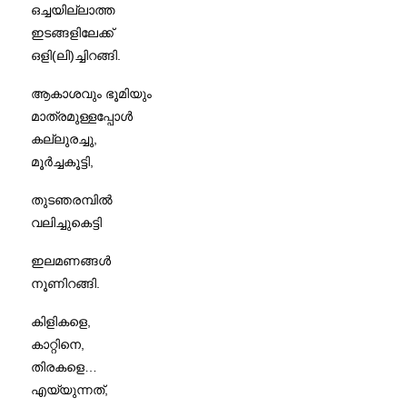
ഒച്ചയില്ലാത്ത
ഇടങ്ങളിലേക്ക്
ഒളി(ലി)ച്ചിറങ്ങി.
ആകാശവും ഭൂമിയും
മാത്രമുള്ളപ്പോൾ
കല്ലുരച്ചു,
മൂർച്ചകൂട്ടി,
തുടഞരമ്പിൽ
വലിച്ചുകെട്ടി
ഇലമണങ്ങൾ
നൂണിറങ്ങി.
കിളികളെ,
കാറ്റിനെ,
തിരകളെ…
എയ്യുന്നത്,