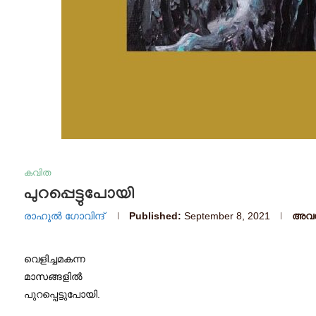
കവിത
പുറപ്പെട്ടുപോയി
രാഹുൽ ഗോവിന്ദ്
Published:
September 8, 2021
അവസാ
വെളിച്ചമകന്ന
മാസങ്ങളിൽ
പുറപ്പെട്ടുപോയി.