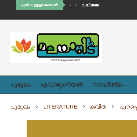
വല്യമ്മ
പുതിയ ഉള്ളടക്കങ്ങൾ:
പൂമുഖം
എഡിറ്റോറിയൽ
സാഹിത്യം
പൂമുഖം
LITERATURE
കവിത
പുറപ്പ