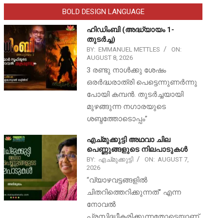
BOLD DESIGN LANGUAGE
ഹിഡിംബി (അദ്ധ്യായം 1-
തുടർച്ച)
BY:
EMMANUEL METTLES
ON:
AUGUST 8, 2026
3 രണ്ടു നാൾക്കു ശേഷം
ഒരർദ്ധരാത്രി പെട്ടെന്നുണർന്നു
പോയി കമ്പൻ. തുടർച്ചയായി
മുഴങ്ങുന്ന നഗാരയുടെ
ശബ്ദത്തോടൊപ്പം”
എച്മുക്കുട്ടി അഥവാ ചില
പെണ്ണുങ്ങളുടെ നിലപാടുകൾ
BY:
എച്മുക്കുട്ടി
ON:
AUGUST 7,
2026
“വ്യാഴവട്ടങ്ങളിൽ
ചിതറിത്തെറിക്കുന്നത്” എന്ന
നോവൽ
പ്രസിദ്ധീകരിക്കുന്നതോടെയാണ്