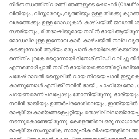
നിർബന്ധത്തിന് വഴങ്ങി ഞങ്ങളുടെ ഷോഫർ (Chauffeur
വീതിയും , വിസ്താരവും ,വൃത്തിയും ഉള്ള തിരക്
വശത്തേക്കും ഉള്ള റോഡുകൾ. കാഴ്ചയിൽ ജവഗൽ ശ്രീ
സൗമ്യനും , മിതഭാഷിയുമായ നവീൻ ഭായി ആയിരുന്നു
മോഡലിലുള്ള ഇന്നോവ കാർ. കാഴ്ചയിൽ നല്ല വൃത്തിയും
കടക്കുമ്പോൾ ആദ്യം ഒരു പാൻ കടയിലേക്ക് കയറിയ മണ
ഒന്നിന് പുറകേ മറ്റൊന്നായി ദിനേശ് ബീഡി വലിച്ചു ത
എന്നതൊഴിച്ചാൽ നവീൻ ഭായിയെക്കൊണ്ട് മറ്റ് ശല്യങ്ങ
പരേഷ് റാവൽ സ്റ്റൈലിൽ വായ നിറയെ പാൻ ഇട്ടുകൊണ
കാണുമ്പോൾ എനിക്ക് ‘നവീൻ ഭായി , ചാഹിയേ തോ
പറയണമെന്ന് പലപ്പോഴും തോന്നിയിരുന്നു. ഭാര്യയും മ
നവീൻ ഭായിയും ഉത്തർപ്രദേശിലെയും , ഇന്ത്യയിൽ
രാഷ്ട്രീയ കാര്യങ്ങളെപ്പറ്റിയും തൊഴിലില്ലായ്മയേപ്പ
നടന്നുകൊണ്ടേയിരുന്നു. കേരളത്തിലെ ഒരു സാധാര
രാഷ്ട്രീയ സംസ്കാരിക, സാമൂഹിക വിഷയങ്ങളിലെ അ