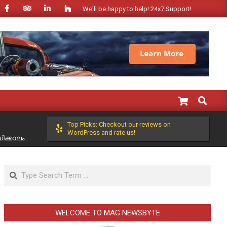
We'll be happy to help! 24x7 Support!
Search
Top Picks: Checkout our reviews on
WordPress and rate us!
ിക്കാലം
Search
WELCOME TO MAG NEWSBYTE