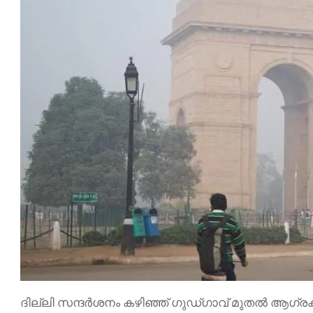
ദില്ലി സന്ദർശനം കഴിഞ്ഞ് ഗുഡ്ഗാവ് മുതൽ ആഗ്രക