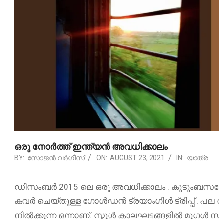
ഒരു നോർത്ത് ഇന്ത്യൻ അവധിക്കാലം
BY:
സോജൻ വർഗീസ്
ON:
AUGUST 23, 2021
IN:
യാത്ര
ഡിസംബർ 2015 ലെ ഒരു അവധിക്കാലം . കുടുംബസമേത
കവർ ചെയ്തുള്ള ഗോൾഡൻ ട്രയാംഗിൾ ട്രിപ്പ് , പല 
നിൽക്കുന്ന ഒന്നാണ്. സ്കൂൾ കാലഘട്ടങ്ങളിൽ മുഗൾ 