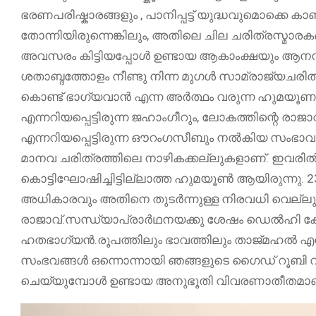
ഭരണപരിഷ്കാരങ്ങളും , പാനിപ്പട്ട് യുദ്ധവുമൊക്കെ
തോന്നിയിരുന്നെങ്കിലും, അതിലെ ചില ചരിത്രസ്മാരകങ്ങ
അവസരം കിട്ടിയപ്പോൾ ഉണ്ടായ ആകാംക്ഷയും ആനന്ദവു
ശതാബ്ദത്തോളം നീണ്ടു നിന്ന മുഗൾ സാമ്രാജ്യചരി
കൊണ്ട് ഭാഗ്യവാൻ എന്ന അർത്ഥം വരുന്ന ഹുമയൂ
എന്നറിയപ്പെട്ടിരുന്ന ജഹാംഗീറും, ലോകത്തിന്റെ രാജാ
എന്നറിയപ്പെട്ടിരുന്ന ഔറംഗസീബും നൽകിയ സംഭാ
മാനവ ചരിത്രത്തിലെ നാഴികക്കല്ലുകളാണ്. ഇവരിൽ
കൊട്ടിഘോഷിച്ചിട്ടില്ലാത്ത ഹുമയൂൺ ആയിരുന്നു. 2
അധികാരവും അതിനെ തുടർന്നുള്ള നിരവധി വെല്ലുവി
രാജാവ്.സന്ധ്യാപ്രാര്‍ഥനയക്കു ശേഷം ഡെല്‍ഹി കോട്ട
ഹതഭാഗ്യൻ.രൂപത്തിലും ഭാവത്തിലും താജ്മഹൽ എന്ന 
സംഭവങ്ങൾ ഒന്നൊന്നായി ഞങ്ങളുടെ ഗൈഡ് റൂബി വി
ചെയ്യുമ്പോൾ ഉണ്ടായ അനുഭൂതി വിവരണാതീതമാണ